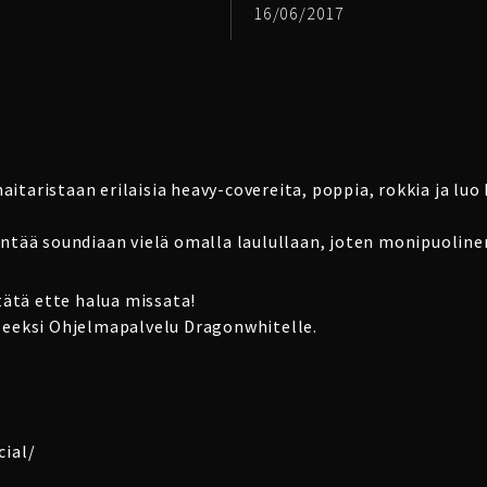
16/06/2017
aitaristaan erilaisia heavy-covereita, poppia, rokkia ja lu
tää soundiaan vielä omalla laulullaan, joten monipuolinen 
tätä ette halua missata!
eeksi Ohjelmapalvelu Dragonwhitelle.
ial/