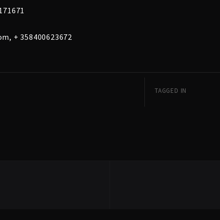
171671
om, + 358400623672
TAGGED IN