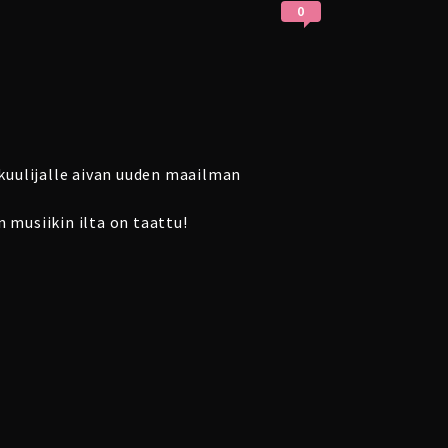
0
o kuulijalle aivan uuden maailman
musiikin ilta on taattu!