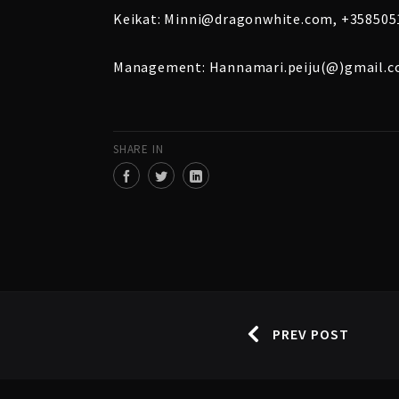
Keikat: Minni@dragonwhite.com, +358505
Management: Hannamari.peiju(@)gmail.c
SHARE IN
PREV POST