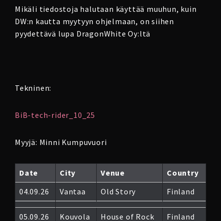
Mikäli tiedostoja halutaan käyttää muuhun, kuin
DW:n kautta myytyyn ohjelmaan, on siihen
pyydettävä lupa DragonWhite Oy:ltä
Tekninen:
BiB-tech-rider_10_25
Myyjä: Minni Kumpuvuori
Date
City
Venue
Country
04.09.26
Vantaa
Old Story
Finland
05.09.26
Kouvola
House of Rock
Finland